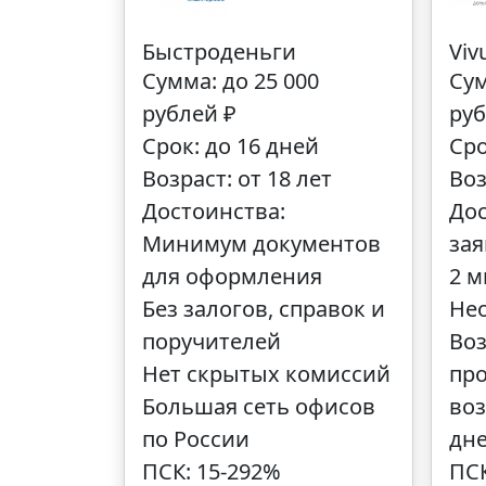
Быстроденьги
Viv
Сумма: до 25 000
Сум
рублей ₽
руб
Срок: до 16 дней
Сро
Возраст: от 18 лет
Воз
Достоинства:
Дос
Минимум документов
зая
для оформления
2 
Без залогов, справок и
Не
поручителей
Во
Нет скрытых комиссий
про
Большая сеть офисов
воз
по России
дн
ПСК: 15-292%
ПСК