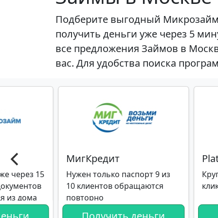
Подберите выгодный Микрозайм 
получить деньги уже через 5 мин
все предложения Займов в Москве
вас. Для удобства поиска прогр
МигКредит
Pla
же через 15
Нужен только паспорт 9 из
Кру
документов
10 клиентов обращаются
кли
дя из дома
повторно
деньги
Получить деньги