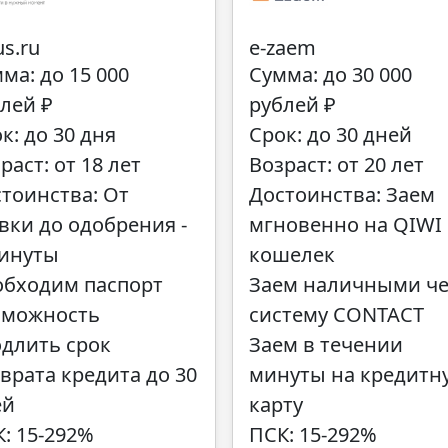
us.ru
e-zaem
ма: до 15 000
Сумма: до 30 000
лей ₽
рублей ₽
к: до 30 дня
Срок: до 30 дней
раст: от 18 лет
Возраст: от 20 лет
тоинства: От
Достоинства: Заем
вки до одобрения -
мгновенно на QIWI
минуты
кошелек
обходим паспорт
Заем наличными че
зможность
систему CONTACT
длить срок
Заем в течении
врата кредита до 30
минуты на кредитн
ей
карту
: 15-292%
ПСК: 15-292%