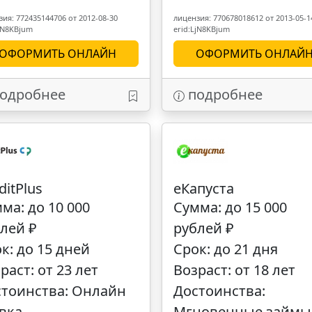
ия: 772435144706 от 2012-08-30
лицензия: 770678018612 от 2013-05-1
LjN8KBjum
erid:LjN8KBjum
ОФОРМИТЬ ОНЛАЙН
ОФОРМИТЬ ОНЛАЙ
одробнее
подробнее
ditPlus
еКапуста
ма: до 10 000
Сумма: до 15 000
лей ₽
рублей ₽
к: до 15 дней
Срок: до 21 дня
раст: от 23 лет
Возраст: от 18 лет
тоинства: Онлайн
Достоинства:
вка
Мгновенные займы