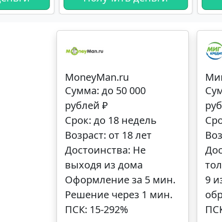
MoneyMan.ru
Ми
Сумма: до 50 000
Сум
рублей ₽
руб
Срок: до 18 недель
Сро
Возраст: от 18 лет
Воз
Достоинства: Не
Дос
выходя из дома
тол
Оформление за 5 мин.
9 и
Решение через 1 мин.
об
ПСК: 15-292%
ПСК