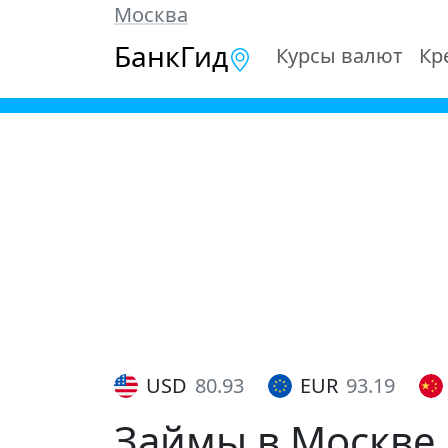
Москва
БанкГид
Курсы валют
Кр
USD
80.93
EUR
93.19
Займы в Москве