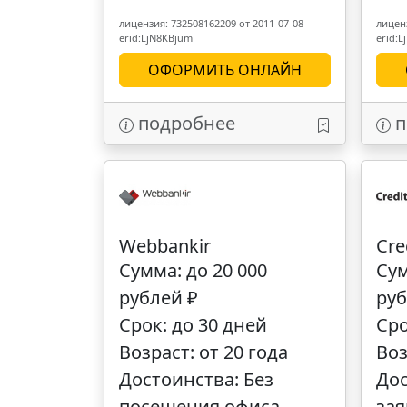
лицензия: 732508162209 от 2011-07-08
лиценз
erid:LjN8KBjum
erid:
ОФОРМИТЬ ОНЛАЙН
подробнее
п
Webbankir
Cre
Сумма: до 20 000
Сум
рублей ₽
руб
Срок: до 30 дней
Сро
Возраст: от 20 года
Воз
Достоинства: Без
Дос
посещения офиса
зая