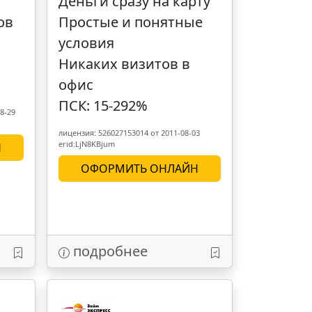
Деньги сразу на карту
ов
Простые и понятные
условия
Никаких визитов в
офис
ПСК: 15-292%
8-29
лицензия: 526027153014 от 2011-08-03
erid:LjN8KBjum
Н
ОФОРМИТЬ ОНЛАЙН
подробнее