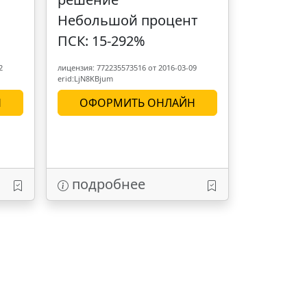
Небольшой процент
ПСК: 15-292%
2
лицензия: 772235573516 от 2016-03-09
erid:LjN8KBjum
Н
ОФОРМИТЬ ОНЛАЙН
подробнее