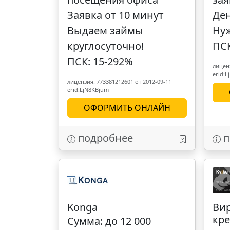
Заявка от 10 минут
Ден
Выдаем займы
Нуж
круглосуточно!
ПСК
ПСК: 15-292%
лиценз
erid:
лицензия: 773381212601 от 2012-09-11
erid:LjN8KBjum
ОФОРМИТЬ ОНЛАЙН
подробнее
п
Konga
Ви
кре
Сумма: до 12 000