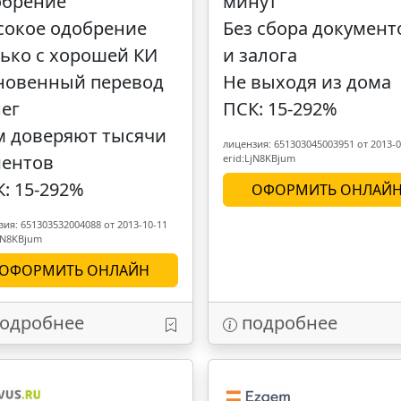
обрение
минут
сокое одобрение
Без сбора документ
ько с хорошей КИ
и залога
новенный перевод
Не выходя из дома
ег
ПСК: 15-292%
м доверяют тысячи
лицензия: 651303045003951 от 2013-0
иентов
erid:LjN8KBjum
: 15-292%
ОФОРМИТЬ ОНЛАЙ
ия: 651303532004088 от 2013-10-11
LjN8KBjum
ОФОРМИТЬ ОНЛАЙН
одробнее
подробнее