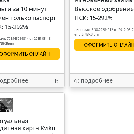
ьги за 10 минут
Высокое одобрение
ен только паспорт
ПСК: 15-292%
: 15-292%
лицензия: 540829284912 от 2012-03-2
erid:LjN8KBjum
ия: 771545086814 от 2015-05-13
LjN8KBjum
ОФОРМИТЬ ОНЛАЙ
ОФОРМИТЬ ОНЛАЙН
одробнее
подробнее
ртуальная
дитная карта Kviku