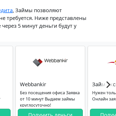
едита
, Займы позволяют
 не требуется. Ниже представлены
через 5 минут деньги будут у
Webbankir
Займ Экс
Без посещения офиса Заявка
Нужен толь
г
от 10 минут Выдаем займы
Онлайн зая
круглосуточно!
и
Получить деньги
Получ