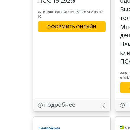
ПСК: 15-292%
од
Вы
лицензия: 190355000093254088 от 2019-07-
тол
09
Мг
ОФОРМИТЬ ОНЛАЙН
ден
На
кл
ПСК
лиценз
erid:
подробнее
п