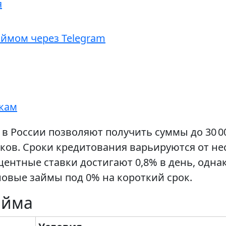
я
аймом через Telegram
кам
m в России позволяют получить суммы до 30 0
иков. Сроки кредитования варьируются от не
оцентные ставки достигают 0,8% в день, од
овые займы под 0% на короткий срок.
айма