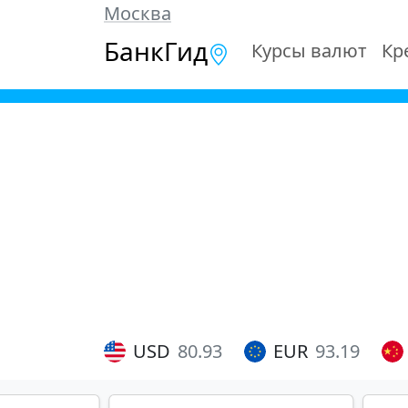
Москва
БанкГид
Курсы валют
Кр
USD
80.93
EUR
93.19