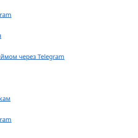
gram
я
аймом через Telegram
кам
gram