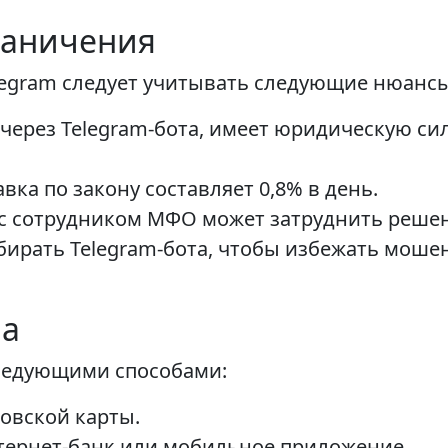
раничения
legram следует учитывать следующие нюансы
через Telegram-бота, имеет юридическую си
ка по закону составляет 0,8% в день.
 с сотрудником МФО может затруднить реше
рать Telegram-бота, чтобы избежать мошен
ма
следующими способами:
овской карты.
тернет-банк или мобильное приложение.