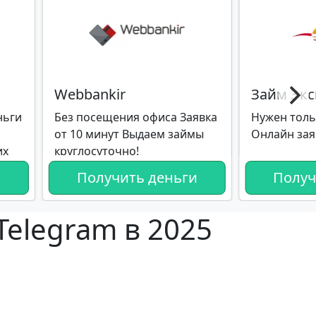
Webbankir
Займ Экс
ньги
Без посещения офиса Заявка
Нужен толь
от 10 минут Выдаем займы
Онлайн зая
их
круглосуточно!
и
Получить деньги
Получ
elegram в 2025