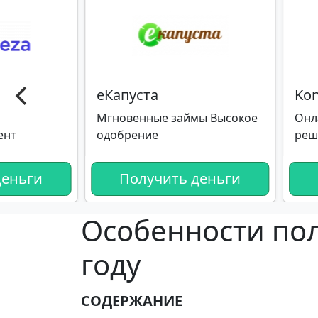
еКапуста
Ko
Мгновенные займы Высокое
Онл
ент
одобрение
реш
деньги
Получить деньги
Особенности пол
году
СОДЕРЖАНИЕ