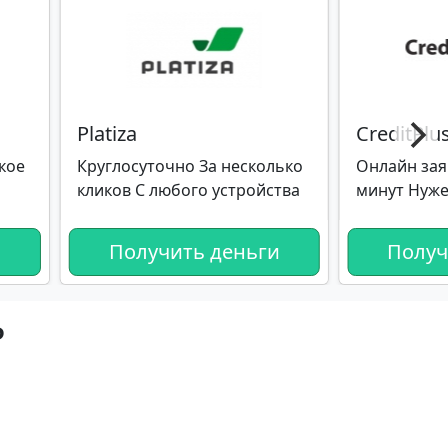
Platiza
CreditPlu
кое
Круглосуточно За несколько
Онлайн зая
кликов С любого устройства
минут Нуже
и
Получить деньги
Получ
ь