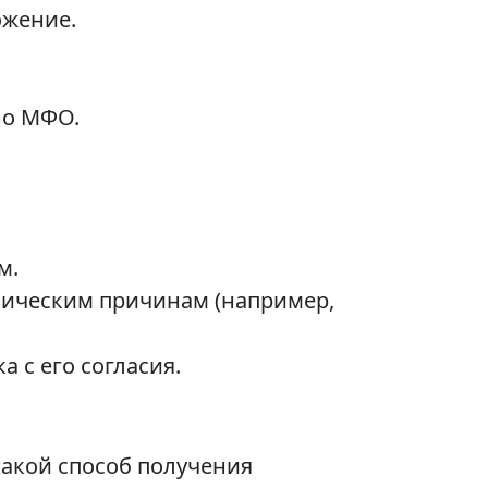
ожение.
но МФО.
м.
хническим причинам (например,
а с его согласия.
такой способ получения