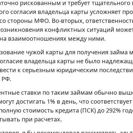
аточно рискованным и требует тщательного 
го согласия владельца карты усложняет пр
 со стороны МФО. Во-вторых, ответственност
 возникновения конфликтных ситуаций может
 на взаимоотношениях между ними.
ьзование чужой карты для получения займа 
согласие владельца карты не было надлежа
ривести к серьезным юридическим последстви
 РФ.
центные ставки по таким займам обычно выш
огут достигать 1% в день, что соответствует
полную стоимость кредита (ПСК) до 292% го
тывать при расчетах.
кторов, я бы рекомендовал рассмотреть ал