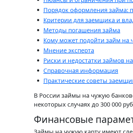
Порядок оформления займа: 
Критерии для заемщика и вла
Методы погашения займа
Кому может подойти займ на 
Мнение эксперта
Риски и недостатки займов на
Справочная информация
Практические советы заемщи
В России займы на чужую банковс
некоторых случаях до 300 000 руб
Финансовые парамет
Займы на чужую карту имеют сл