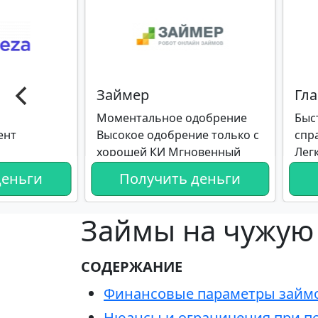
Займер
Гл
Моментальное одобрение
Быс
ент
Высокое одобрение только с
спр
хорошей КИ Мгновенный
Лег
перевод денег Нам доверяют
деньги
Получить деньги
тысячи клиентов
Займы на чужую 
СОДЕРЖАНИЕ
Финансовые параметры займо
Нюансы и ограничения при п