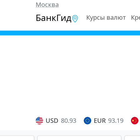
Москва
БанкГид
Курсы валют
Кр
USD
80.93
EUR
93.19