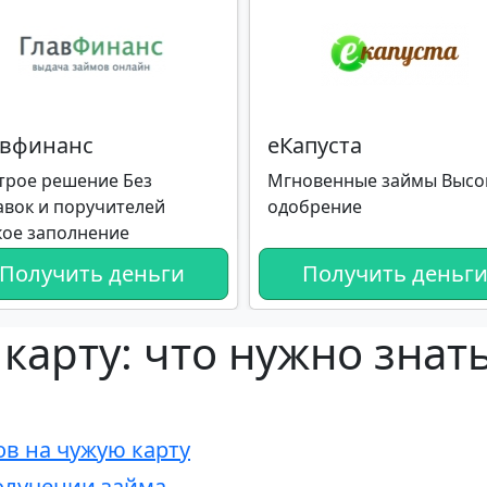
авфинанс
еКапуста
трое решение Без
Мгновенные займы Высо
авок и поручителей
одобрение
кое заполнение
Получить деньги
Получить деньг
карту: что нужно знат
в на чужую карту
олучении займа