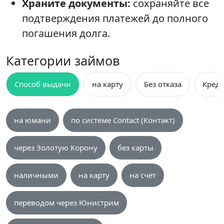
Храните документы:
сохраняйте все
подтверждения платежей до полного
погашения долга.
Категории займов
Способ выдачи
на карту
Без отказа
Креди
на юмани
по системе Contact (Контакт)
через Золотую Корону
без карты
наличными
на карту
на счет
переводом через Юнистрим