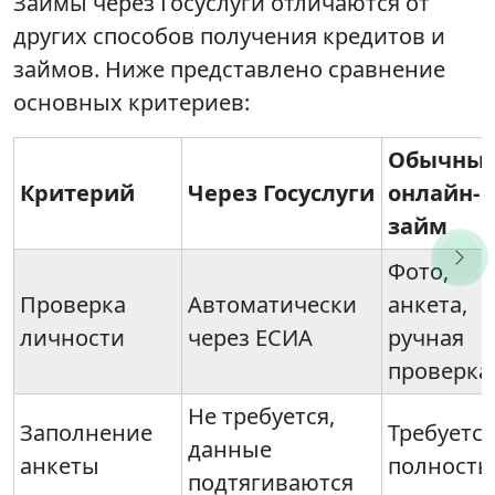
Займы через Госуслуги отличаются от
других способов получения кредитов и
займов. Ниже представлено сравнение
основных критериев:
Обычны
Критерий
Через Госуслуги
онлайн-
займ
Фото,
Проверка
Автоматически
анкета,
личности
через ЕСИА
ручная
проверка
Не требуется,
Заполнение
Требуется
данные
анкеты
полност
подтягиваются