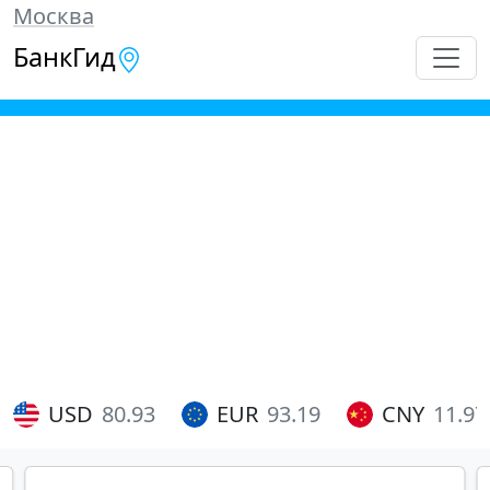
Москва
БанкГид
USD
80.93
EUR
93.19
CNY
11.97