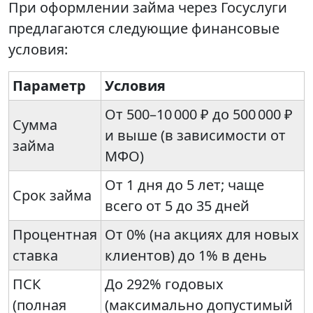
При оформлении займа через Госуслуги
предлагаются следующие финансовые
условия:
Параметр
Условия
От 500–10 000 ₽ до 500 000 ₽
Сумма
и выше (в зависимости от
займа
МФО)
От 1 дня до 5 лет; чаще
Срок займа
всего от 5 до 35 дней
Процентная
От 0% (на акциях для новых
ставка
клиентов) до 1% в день
ПСК
До 292% годовых
(полная
(максимально допустимый