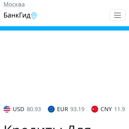
Москва
БанкГид
USD
80.93
EUR
93.19
CNY
11.97