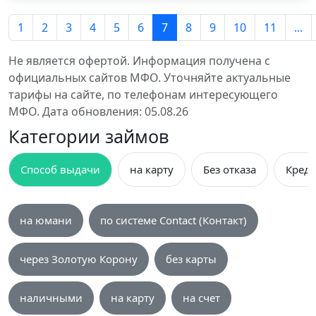
1
2
3
4
5
6
7
8
9
10
11
...
Не является офертой. Информация получена с
официальных сайтов МФО. Уточняйте актуальные
тарифы на сайте, по телефонам интересующего
МФО. Дата обновления: 05.08.26
Категории займов
Способ выдачи
на карту
Без отказа
Креди
на юмани
по системе Contact (Контакт)
через Золотую Корону
без карты
наличными
на карту
на счет