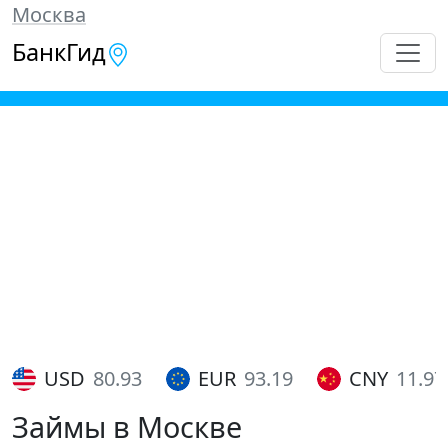
Москва
БанкГид
USD
80.93
EUR
93.19
CNY
11.97
Займы в Москве