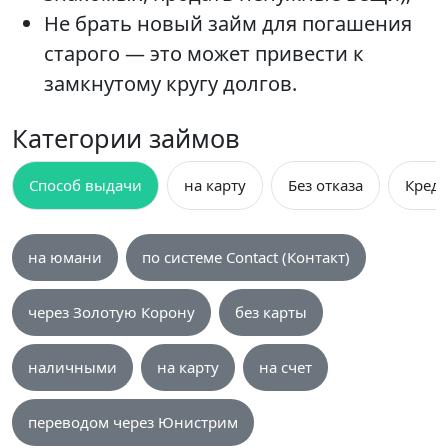
Не брать новый займ для погашения
старого — это может привести к
замкнутому кругу долгов.
Категории займов
Способ выдачи
на карту
Без отказа
Креди
на юмани
по системе Contact (Контакт)
через Золотую Корону
без карты
наличными
на карту
на счет
переводом через Юнистрим