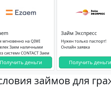
zaem
Займ Экспресс
м мгновенно на QIWI
Нужен только паспорт!
елек Заем наличными
Онлайн заявка
ез систему CONTACT Заем
ечении минуты на
Получить деньги
Получить деньг
дитную карту
словия займов для граж