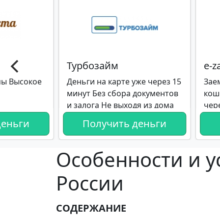
Турбозайм
e-
ы Высокое
Деньги на карте уже через 15
Зае
минут Без сбора документов
кош
и залога Не выходя из дома
чер
в т
деньги
Получить деньги
кре
Особенности и у
России
СОДЕРЖАНИЕ