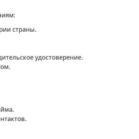
ниям:
рии страны.
дительское удостоверение.
сом.
йма.
нтактов.