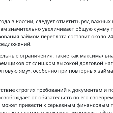
года в России, следует отметить ряд важных
ймам значительно увеличивает общую сумму 
ьзования займом переплата составит около 2
редложений.
ельные ограничения, такие как максимальна
аемщиков от слишком высокой долговой наг
лговую яму», особенно при повторных займа
утствие строгих требований к документам и 
 освобождает от обязательств по его своевр
 может привести к серьезным финансовым п
олга коллекторам и ухудшение кредитной ис