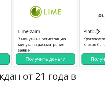
Lime-zaim
Platiza
3 минуты на регистрацию 1
Круглосуто
минута на рассмотрение
кликов С л
заявки
и
Получить деньги
Получ
дан от 21 года в