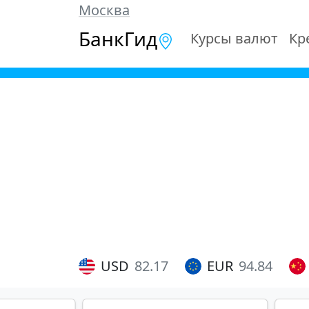
Москва
БанкГид
Курсы валют
Кр
USD
82.17
EUR
94.84