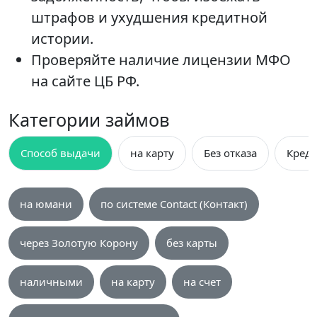
штрафов и ухудшения кредитной
истории.
Проверяйте наличие лицензии МФО
на сайте ЦБ РФ.
Категории займов
Способ выдачи
на карту
Без отказа
Креди
на юмани
по системе Contact (Контакт)
через Золотую Корону
без карты
наличными
на карту
на счет