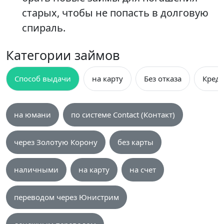
старых, чтобы не попасть в долговую
спираль.
Категории займов
Способ выдачи
на карту
Без отказа
Креди
на юмани
по системе Contact (Контакт)
через Золотую Корону
без карты
наличными
на карту
на счет
переводом через Юнистрим