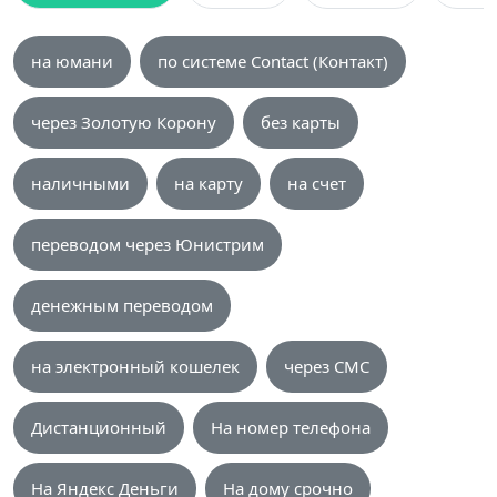
на юмани
по системе Contact (Контакт)
через Золотую Корону
без карты
наличными
на карту
на счет
переводом через Юнистрим
денежным переводом
на электронный кошелек
через СМС
Дистанционный
На номер телефона
На Яндекс Деньги
На дому срочно