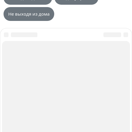
Не выходя из дома
О нас
Авторы и Эксперты
Карта сайта
Вакансии
Контакты
Работаем для вас с 2015 года
Главный редактор: Анастасия Борик
Москва, Багратионовский проезд, 7 к2, Россия,
236006, тел. +7 401 232-02-47