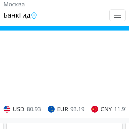
Москва
БанкГид
USD
80.93
EUR
93.19
CNY
11.97