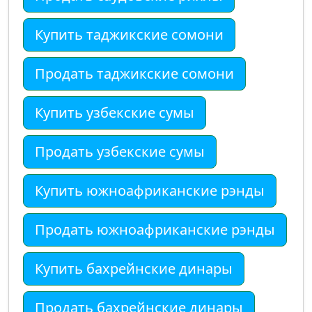
Купить таджикские сомони
Продать таджикские сомони
Купить узбекские сумы
Продать узбекские сумы
Купить южноафриканские рэнды
Продать южноафриканские рэнды
Купить бахрейнские динары
Продать бахрейнские динары