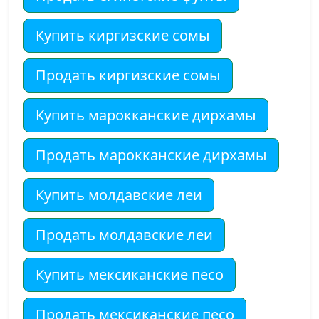
Купить киргизские сомы
Продать киргизские сомы
Купить марокканские дирхамы
Продать марокканские дирхамы
Купить молдавские леи
Продать молдавские леи
Купить мексиканские песо
Продать мексиканские песо