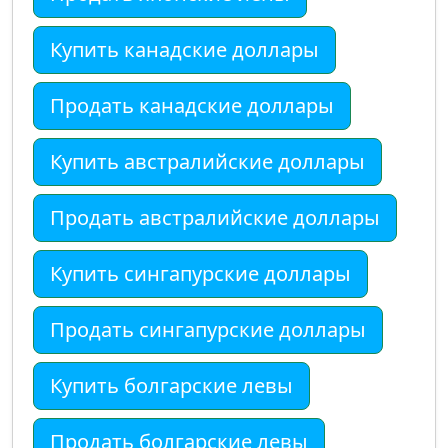
Купить канадские доллары
Продать канадские доллары
Купить австралийские доллары
Продать австралийские доллары
Купить сингапурские доллары
Продать сингапурские доллары
Купить болгарские левы
Продать болгарские левы