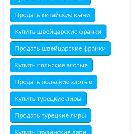
Продать китайские юани
Купить швейцарские франки
Продать швейцарские франки
Купить польские злотые
Продать польские злотые
Купить турецкие лиры
Продать турецкие лиры
Купить грузинские лари