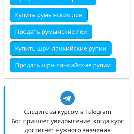
Купить румынские леи
Продать румынские леи
Купить шри-ланкийские рупии
Продать шри-ланкийские рупии
Следите за курсом в Telegram
Бот пришлёт уведомление, когда курс
достигнет нужного значения