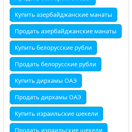
Купить азербайджанские манаты
Продать азербайджанские манаты
Купить белорусские рубли
Продать белорусские рубли
Купить дирхамы ОАЭ
Продать дирхамы ОАЭ
Купить израильские шекели
Продать израильские шекели