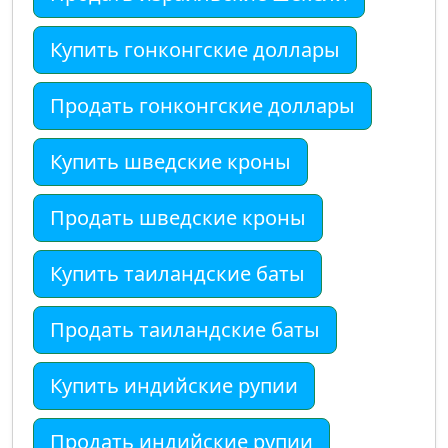
Купить гонконгские доллары
Продать гонконгские доллары
Купить шведские кроны
Продать шведские кроны
Купить таиландские баты
Продать таиландские баты
Купить индийские рупии
Продать индийские рупии