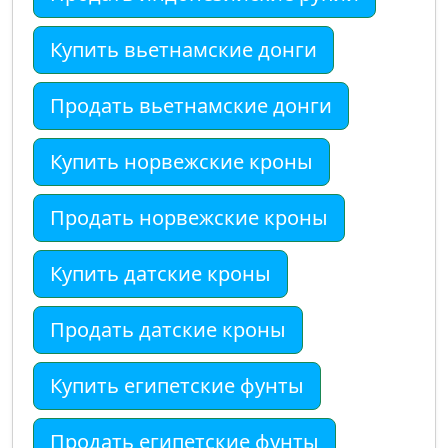
Купить вьетнамские донги
Продать вьетнамские донги
Купить норвежские кроны
Продать норвежские кроны
Купить датские кроны
Продать датские кроны
Купить египетские фунты
Продать египетские фунты