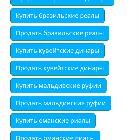
Купить бразильские реалы
Продать бразильские реалы
Купить кувейтские динары
Продать кувейтские динары
Купить мальдивские руфии
Продать мальдивские руфии
Купить оманские риалы
Продать оманские риалы