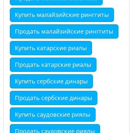
Купить малайзийские ринггиты
Продать малайзийские ринггиты
Купить катарские риалы
Продать катарские риалы
Купить сербские динары
Продать сербские динары
Купить саудовские риялы
Продать саудовские риялы