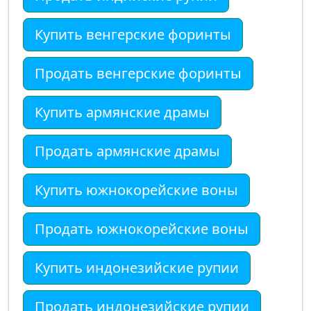
Купить венгерские форинты
Продать венгерские форинты
Купить армянские драмы
Продать армянские драмы
Купить южнокорейские воны
Продать южнокорейские воны
Купить индонезийские рупии
Продать индонезийские рупии