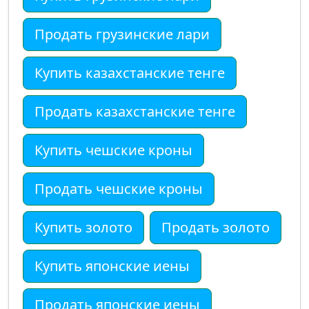
Продать грузинские лари
Купить казахстанские тенге
Продать казахстанские тенге
Купить чешские кроны
Продать чешские кроны
Купить золото
Продать золото
Купить японские иены
Продать японские иены