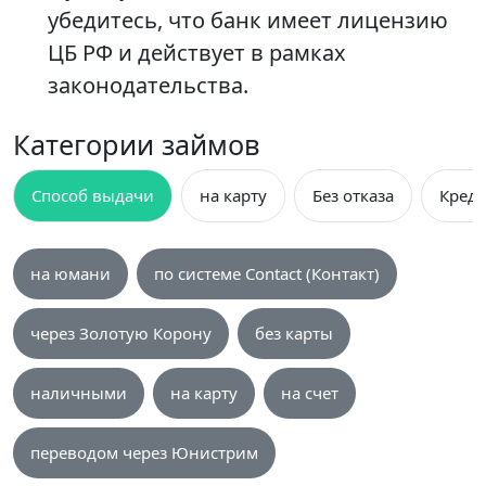
убедитесь, что банк имеет лицензию
ЦБ РФ и действует в рамках
законодательства.
Категории займов
Способ выдачи
на карту
Без отказа
Креди
на юмани
по системе Contact (Контакт)
через Золотую Корону
без карты
наличными
на карту
на счет
переводом через Юнистрим