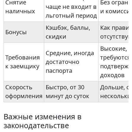
Снятие
Без огран
чаще не входит в
наличных
и комисси
льготный период
Кэшбэк, баллы,
Как правил
Бонусы
скидки
отсутству
Высокие,
Средние, иногда
Требования
требуются
достаточно
к заемщику
подтвержд
паспорта
доходов
Скорость
Быстро, от 30
Дольше, о
оформления
минут до суток
нескольки
Важные изменения в
законодательстве