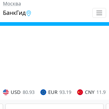
Москва
БанкГид
USD
80.93
EUR
93.19
CNY
11.97