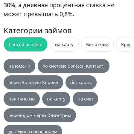
30%, а дневная процентная ставка не
может превышать 0,8%.
Категории займов
Способ выдачи
на карту
Без отказа
Креди
на юмани
по системе Contact (Контакт)
через Золотую Корону
без карты
наличными
на карту
на счет
переводом через Юнистрим
денежным переводом