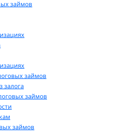
вых займов
изациях
а
изациях
логовых займов
з залога
логовых займов
ости
кам
овых займов