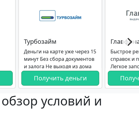
Турбозайм
Главфин
Деньги на карте уже через 15
Быстрое ре
минут Без сбора документов
справок и 
и залога Не выходя из дома
Легкое зап
и
Получить деньги
Получ
 обзор условий и