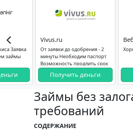
Vivus.ru
Ве
иса Заявка
От заявки до одобрения - 2
Хор
ем займы
минуты Необходим паспорт
Возможность продлить срок
возврата кредита до 30 дней
деньги
Получить деньги
Займы без залог
требований
СОДЕРЖАНИЕ