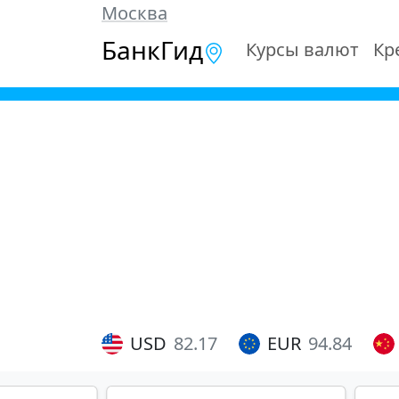
Москва
БанкГид
Курсы валют
Кр
USD
82.17
EUR
94.84