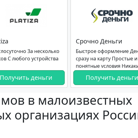
tiza
Срочно Деньги
глосуточно За несколько
Быстрое оформление Де
ков С любого устройства
сразу на карту Простые и
понятные условия Никак
визитов в офис
Получить деньги
Получить деньг
ймов в малоизвестных
х организациях Росси