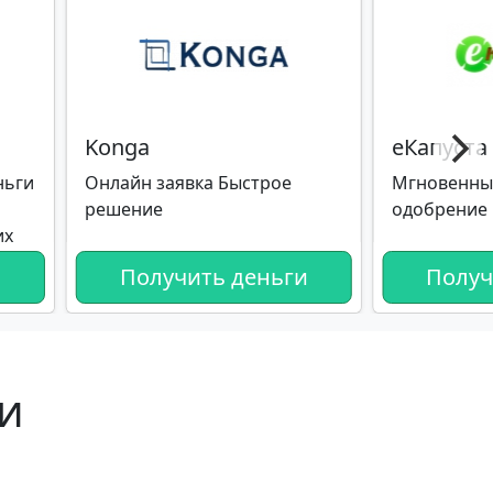
Konga
еКапуста
ньги
Онлайн заявка Быстрое
Мгновенны
решение
одобрение
их
и
Получить деньги
Получ
и