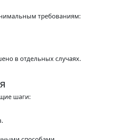
инимальным требованиям:
шено в отдельных случаях.
ия
щие шаги:
.
ичными способами.