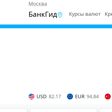
Москва
БанкГид
Курсы валют
Кр
USD
82.17
EUR
94.84