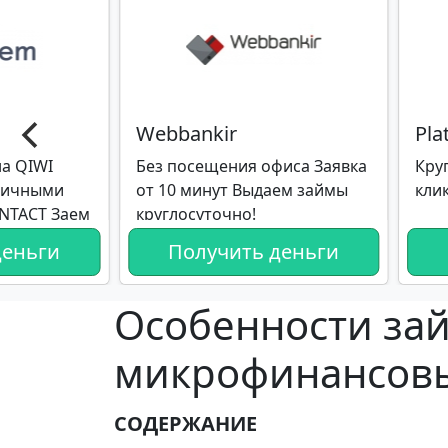
Webbankir
Pla
а QIWI
Без посещения офиса Заявка
Кру
личными
от 10 минут Выдаем займы
кли
ONTACT Заем
круглосуточно!
 на
деньги
Получить деньги
Особенности за
микрофинансовы
СОДЕРЖАНИЕ