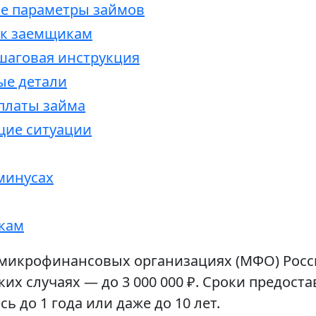
е параметры займов
 к заемщикам
шаговая инструкция
ые детали
платы займа
щие ситуации
 минусах
кам
икрофинансовых организациях (МФО) России
едких случаях — до 3 000 000 ₽. Сроки предос
ь до 1 года или даже до 10 лет.