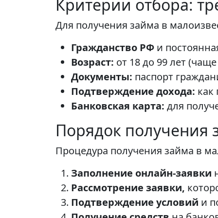
Критерии отбора: т
Для получения займа в малоизв
Гражданство РФ
и постоянна
Возраст:
от 18 до 99 лет (чаще
Документы:
паспорт граждан
Подтверждение дохода:
как 
Банковская карта:
для получ
Порядок получения 
Процедура получения займа в м
Заполнение онлайн-заявки
н
Рассмотрение заявки,
которо
Подтверждение условий
и п
Получение средств
на банко