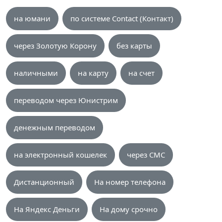
на юмани
по системе Contact (Контакт)
через Золотую Корону
без карты
наличными
на карту
на счет
переводом через Юнистрим
денежным переводом
на электронный кошелек
через СМС
Дистанционный
На номер телефона
На Яндекс Деньги
На дому срочно