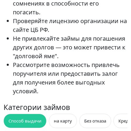
сомнениях в способности его
погасить.
Проверяйте лицензию организации на
сайте ЦБ РФ.
Не привлекайте займы для погашения
других долгов — это может привести к
"долговой яме".
Рассмотрите возможность привлечь
поручителя или предоставить залог
для получения более выгодных
условий.
Категории займов
Способ выдачи
на карту
Без отказа
Креди