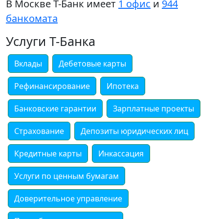
В Москве Т-Банк имеет
1 офис
и
944
банкомата
Услуги Т-Банка
Вклады
Дебетовые карты
Рефинансирование
Ипотека
Банковские гарантии
Зарплатные проекты
Страхование
Депозиты юридических лиц
Кредитные карты
Инкассация
Услуги по ценным бумагам
Доверительное управление