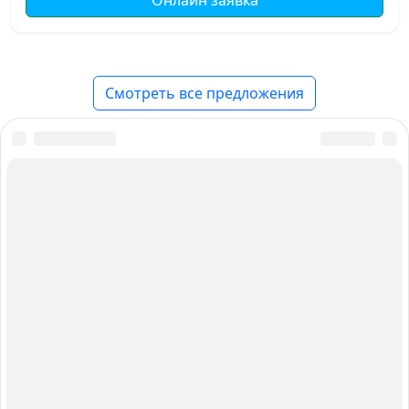
Онлайн заявка
Смотреть все предложения
О нас
Авторы и Эксперты
Карта сайта
Вакансии
Контакты
Работаем для вас с 2015 года
Главный редактор: Анастасия Борик