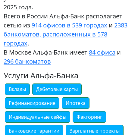
2025 года.
Всего в России Альфа-Банк располагает
сетью из
914 офисов в 539 городах
и
2383
банкоматов, расположенных в 578
городах
.
В Москве Альфа-Банк имеет
84 офиса
и
296 банкоматов
Услуги Альфа-Банка
Вклады
Дебетовые карты
Рефинансирование
Ипотека
Индивидуальные сейфы
Факторинг
Банковские гарантии
Зарплатные проекты