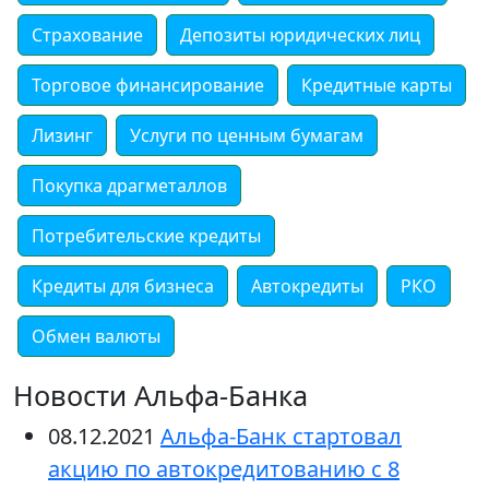
Страхование
Депозиты юридических лиц
Торговое финансирование
Кредитные карты
Лизинг
Услуги по ценным бумагам
Покупка драгметаллов
Потребительские кредиты
Кредиты для бизнеса
Автокредиты
РКО
Обмен валюты
Новости Альфа-Банка
08.12.2021
Альфа-Банк стартовал
акцию по автокредитованию с 8