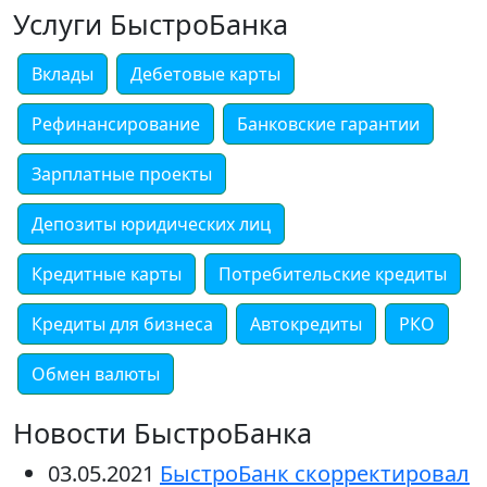
Услуги БыстроБанка
Вклады
Дебетовые карты
Рефинансирование
Банковские гарантии
Зарплатные проекты
Депозиты юридических лиц
Кредитные карты
Потребительские кредиты
Кредиты для бизнеса
Автокредиты
РКО
Обмен валюты
Новости БыстроБанка
03.05.2021
БыстроБанк скорректировал