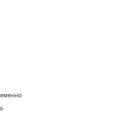
ременно
о