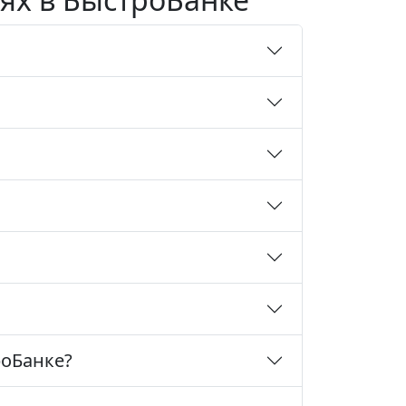
роБанке?