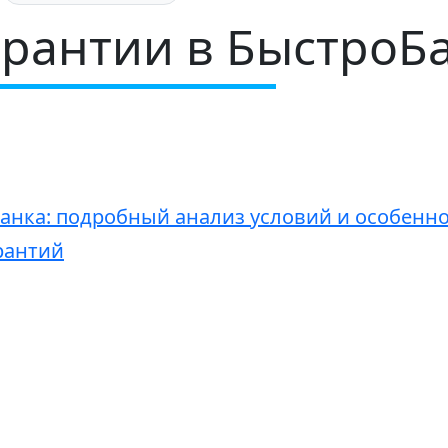
арантии в БыстроБ
анка: подробный анализ условий и особенн
рантий