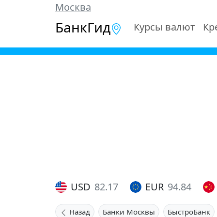
Москва
БанкГид
Курсы валют
Кр
USD
82.17
EUR
94.84
Назад
Банки Москвы
БыстроБанк