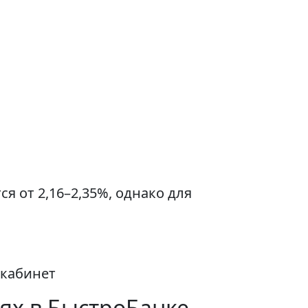
я от 2,16–2,35%, однако для
 кабинет
ях в БыстроБанке