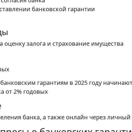
согласия банка
ставлении банковской гарантии
ды
а оценку залога и страхование имущества
вых
анковским гарантиям в 2025 году начинаютс
а от 2% годовых
е
ления банка, а также онлайн через личный
просы о банковских гаранти