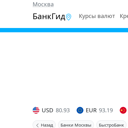
Москва
БанкГид
Курсы валют
Кр
USD
80.93
EUR
93.19
Назад
Банки Москвы
БыстроБанк