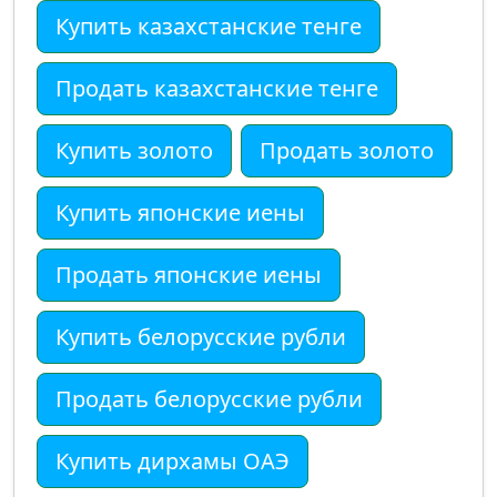
Купить казахстанские тенге
Продать казахстанские тенге
Купить золото
Продать золото
Купить японские иены
Продать японские иены
Купить белорусские рубли
Продать белорусские рубли
Купить дирхамы ОАЭ