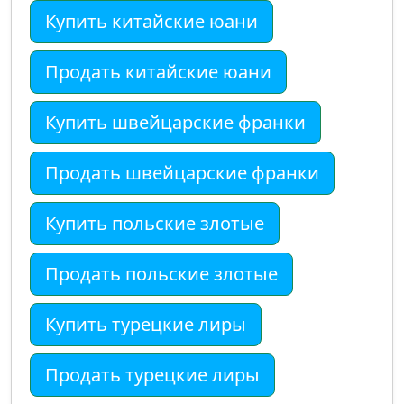
Купить китайские юани
Продать китайские юани
Купить швейцарские франки
Продать швейцарские франки
Купить польские злотые
Продать польские злотые
Купить турецкие лиры
Продать турецкие лиры