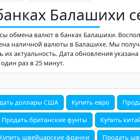
 банках Балашихи с
сы обмена валют в банках Балашихи. Воспол
ена наличной валюты в Балашихе. Мы получ
 их актуальность. Дата обновления указана 
один раз в 25 минут.
дать доллары США
Купить евро
Прод
Продать британские фунты
Купить кита
Купить швейцарские франки
Продать шв