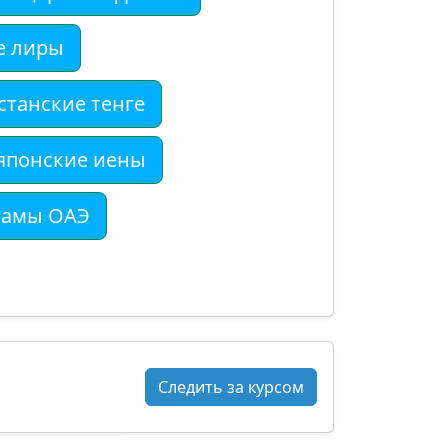
е лиры
станские тенге
японские иены
хамы ОАЭ
Следить за курсом