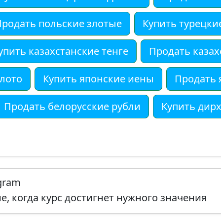
Продать польские злотые
Купить турецки
упить казахстанские тенге
Продать казах
олото
Купить японские иены
Продать 
Продать белорусские рубли
Купить дир
egram
, когда курс достигнет нужного значения