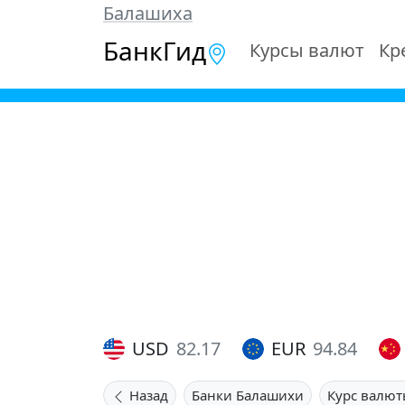
Балашиха
БанкГид
Курсы валют
Кр
USD
82.17
EUR
94.84
Назад
Банки Балашихи
Курс валют