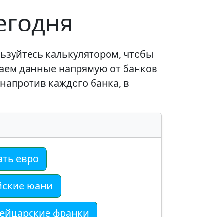
егодня
ьзуйтесь калькулятором, чтобы
аем данные напрямую от банков
напротив каждого банка, в
ать евро
йские юани
ейцарские франки