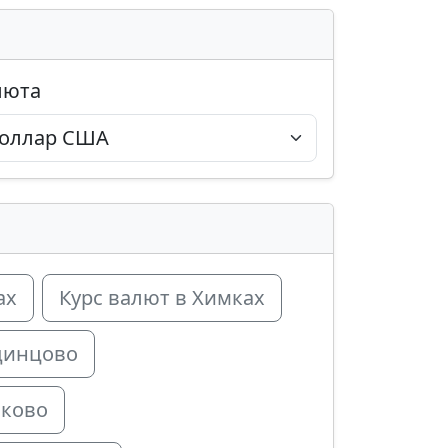
люта
ах
Курс валют в Химках
динцово
лково