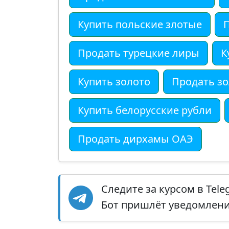
Купить польские злотые
Продать турецкие лиры
К
Купить золото
Продать з
Купить белорусские рубли
Продать дирхамы ОАЭ
Следите за курсом в Tel
Бот пришлёт уведомление