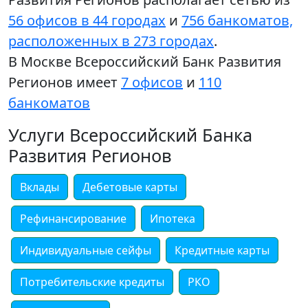
56 офисов в 44 городах
и
756 банкоматов,
расположенных в 273 городах
.
В Москве Всероссийский Банк Развития
Регионов имеет
7 офисов
и
110
банкоматов
Услуги Всероссийский Банка
Развития Регионов
Вклады
Дебетовые карты
Рефинансирование
Ипотека
Индивидуальные сейфы
Кредитные карты
Потребительские кредиты
РКО