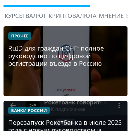
КУРСЫ ВАЛЮТ
КРИПТОВАЛЮТА
МНЕНИЕ
В
ПРОЧЕЕ
RuID для граждан СНГ: полное
руководство по цифровой
регистрации въезда в Россию
БАНКИ РОССИИ
Перезапуск Рокетбанка в июле 2025
года с новым руководством и