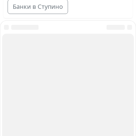
Банки в Ступино
О нас
Авторы и Эксперты
Карта сайта
Вакансии
Контакты
Работаем для вас с 2015 года
Главный редактор: Анастасия Борик
Москва, Багратионовский проезд, 7 к2, Россия,
236006, тел. +7 401 232-02-47