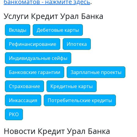
банкоматов - нажмите здесь
.
Услуги Кредит Урал Банка
Вклады
Дебетовые карты
Рефинансирование
Ипотека
Индивидуальные сейфы
Банковские гарантии
Зарплатные проекты
Страхование
Кредитные карты
Инкассация
Потребительские кредиты
РКО
Новости Кредит Урал Банка