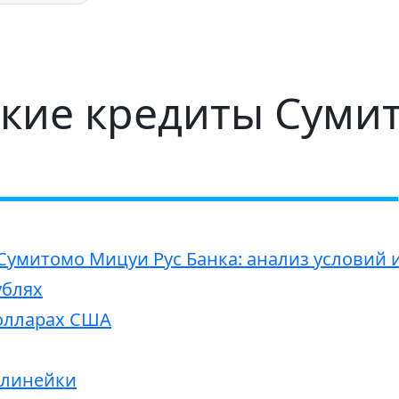
кие кредиты Суми
Сумитомо Мицуи Рус Банка: анализ условий
ублях
долларах США
 линейки