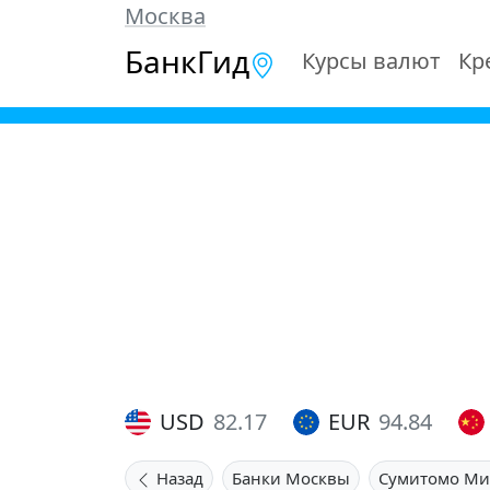
Москва
БанкГид
Курсы валют
Кр
USD
82.17
EUR
94.84
Назад
Банки Москвы
Сумитомо Ми