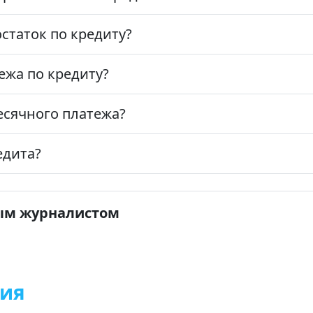
остаток по кредиту?
ежа по кредиту?
есячного платежа?
едита?
ым журналистом
ния