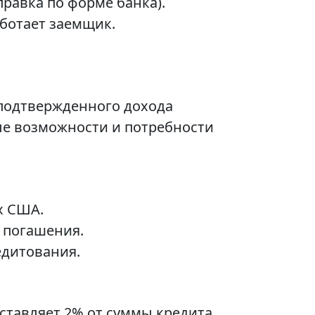
авка по форме банка).
аботает заемщик.
 подтвержденного дохода
ые возможности и потребности
х США.
 погашения.
едитования.
ставляет 2% от суммы кредита.