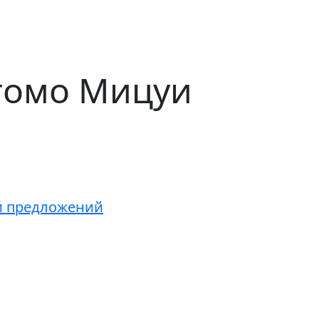
томо Мицуи
 и предложений