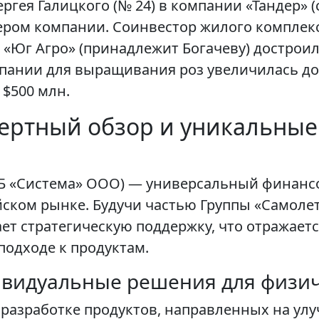
ргея Галицкого (№ 24) в компании «Тандер» (
ром компании. Соинвестор жилого комплекса
я «Юг Агро» (принадлежит Богачеву) достроил
пании для выращивания роз увеличилась до 
 $500 млн.
пертный обзор и уникальны
Б «Система» ООО) — универсальный финансов
ском рынке. Будучи частью Группы «Самоле
ет стратегическую поддержку, что отражает
одходе к продуктам.
ивидуальные решения для физи
а разработке продуктов, направленных на ул