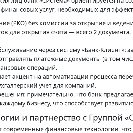
их лиц банк «Система» ориентируется на со
 финансовых услуг, необходимых для эффект
ие (РКО) без комиссии за открытие и ведени
в для открытия счета — всего 2 документа,
служивание через систему «Банк-Клиент»: 
тправлять платежные документы (в том числ
ансовых операций.
лает акцент на автоматизации процесса пер
ухгалтерский учет для компаний.
шения: примечательно, что банк предлагае
аждому бизнесу, что способствует развити
гии и партнерство с Группой «
т современные финансовые технологии, что о