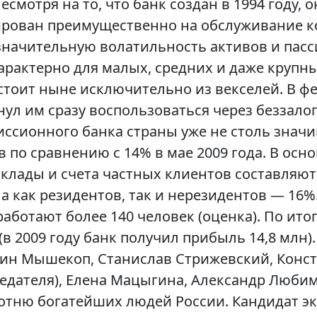
смотря на то, что банк создан в 1994 году, о
ирован преимущественно на обслуживание к
 значительную волатильность активов и пасс
арактерно для малых, средних и даже крупн
стоит ныне исключительно из векселей. В фе
нул им сразу воспользоваться через беззало
ссионного банка страны уже не столь знач
по сравнению с 14% в мае 2009 года. В осно
клады и счета частных клиентов составляют 
а как резидентов, так и нерезидентов — 16
работают более 140 человек (оценка). По ито
(в 2009 году банк получил прибыль 14,8 млн)
нтин Мышекоп, Станислав Стрижевский, Конс
едателя), Елена Мацыгина, Александр Любим
отню богатейших людей России. Кандидат эк