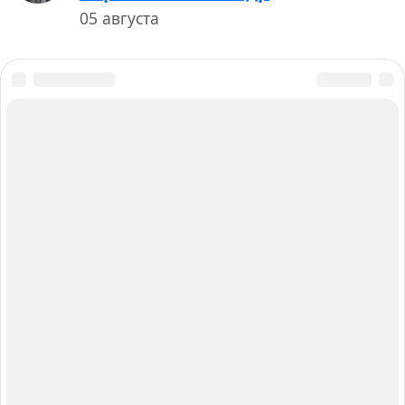
05 августа
О нас
Авторы и Эксперты
Карта сайта
Вакансии
Контакты
Работаем для вас с 2015 года
Главный редактор: Анастасия Борик
Москва, Багратионовский проезд, 7 к2, Россия,
236006, тел. +7 401 232-02-47