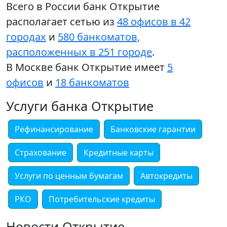
Всего в России банк Открытие
располагает сетью из
48 офисов в 42
городах
и
580 банкоматов,
расположенных в 251 городе
.
В Москве банк Открытие имеет
5
офисов
и
18 банкоматов
Услуги банка Открытие
Рефинансирование
Банковские гарантии
Страхование
Кредитные карты
Услуги по ценным бумагам
Автокредиты
РКО
Потребительские кредиты
Новости Открытие