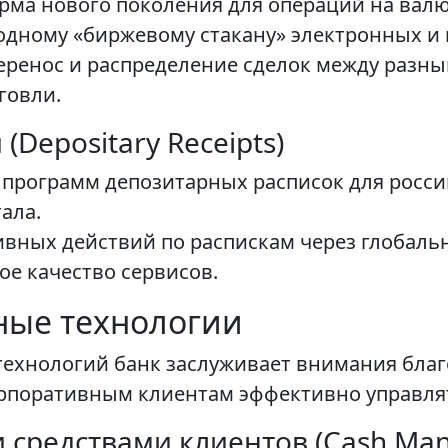
рма нового поколения для операций на валют
одному «биржевому стакану» электронных и 
еренос и распределение сделок между разны
говли.
Depositary Receipts)
программ депозитарных расписок для росси
ала.
ивных действий по распискам через глобаль
е качество сервисов.
ные технологии
 технологий банк заслуживает внимания бл
рпоративным клиентам эффективно управля
средствами клиентов (Cash Ma