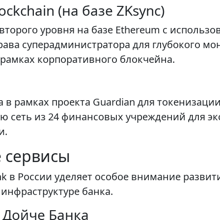
ockchain (на базе ZKsync)
торого уровня на базе Ethereum с использо
рава суперадминистратора для глубокого мо
рамках корпоративного блокчейна.
в рамках проекта Guardian для токенизации
ую сеть из 24 финансовых учреждений для 
и.
е сервисы
nk в России уделяет особое внимание развит
 инфраструктуре банка.
 Дойче Банка