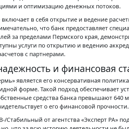
циями и оптимизацию денежных потоков.
 включает в себя открытие и ведение расче
мечательно, что банк предоставляет специ
ей за пределами Пермского края, демонстр
ступны услуги по открытию и ведению аккре
расчетов с партнерами.
надежность и финансовая с
ермь» является его консервативная политик
идной форме. Такой подход обеспечивает уст
собственные средства банка превышают 640 
свидетельствует о его финансовой прочности.
B-/Стабильный от агентства «Эксперт РА» по
о, что за всю историю деятельности не бы