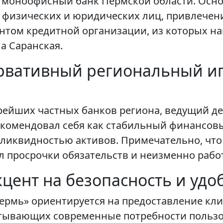
моноофисный банк Пермской области. Осно
физических и юридических лиц, привлечени
нтом кредитной организации, из которых н
а Саранская.
ервативный региональный и
рейших частных банков региона, ведущий дея
екомендовал себя как стабильный финансовы
ликвидностью активов. Примечательно, что
ил просрочки обязательств и неизменно рабо
кцент на безопасность и удо
Пермь» ориентируется на предоставление кл
тывающих современные потребности пользо