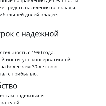
вные направления деятельности
е средств населения во вклады.
аибольшей долей владеет
грок с надежной
тельность с 1990 года.
й институт с консервативной
 за более чем 30-летнюю
тал с прибылью.
бство
иентам надежных и
вателей.