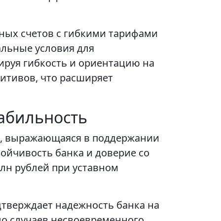
тных счетов с гибкими тарифами
альные условия для
ируя гибкость и ориентацию на
дитивов, что расширяет
табильность
а, выражающаяся в поддержании
ойчивость банка и доверие со
млн рублей при уставном
дтверждает надежность банка на
ло случаев несвоевременного