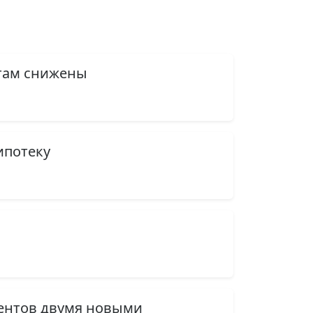
итам снижены
ипотеку
м
иентов двумя новыми