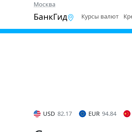
Москва
БанкГид
Курсы валют
Кр
USD
82.17
EUR
94.84