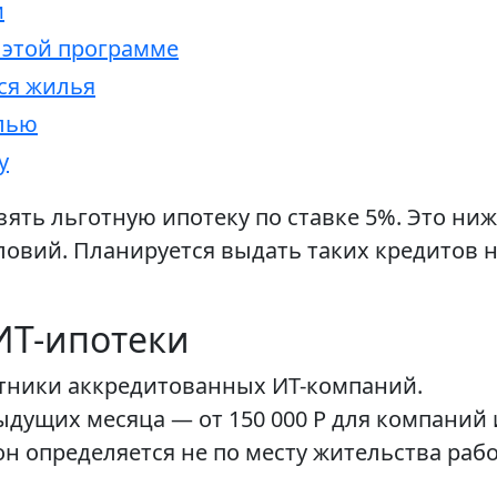
и
 этой программе
ся жилья
илью
у
ять льготную ипотеку по ставке 5%. Это ниж
вий. Планируется выдать таких кредитов на
ИТ-ипотеки
тники аккредитованных ИТ-компаний.
ыдущих месяца — от 150 000 Р для компаний
ион определяется не по месту жительства раб