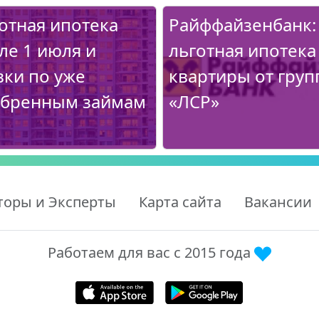
отная ипотека
Райффайзенбанк:
ле 1 июля и
льготная ипотека
вки по уже
квартиры от гру
бренным займам
«ЛСР»
торы и Эксперты
Карта сайта
Вакансии
Работаем для вас с 2015 года