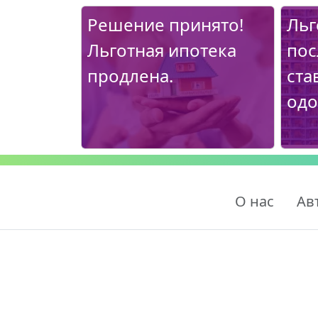
Решение принято!
Льг
Льготная ипотека
пос
продлена.
ста
одо
О нас
Ав