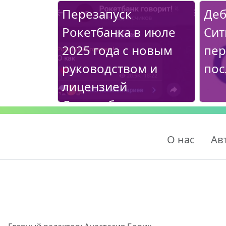
Перезапуск
Деб
Рокетбанка в июле
Сит
2025 года с новым
пер
руководством и
пос
лицензией
Совкомбанка
О нас
Ав