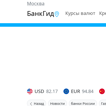
Москва
БанкГид
Курсы валют
Кр
USD
82.17
EUR
94.84
Назад
Новости
банки России
Га