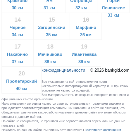
Красково
Ям
Островцы
Горки
30 км
31 км
32 км
Ленинские
33 км
14
15
16
Черное
Загорянский
Марфино
34 км
35 км
36 км
17
18
19
Нахабино
Мечниково
Ивантеевка
37 км
38 км
39 км
конфиденциальности
© 2026 bankgid.com
20
Пролетарский
Все указанные на сайте предложения носят
исключительно информационный характер и ни при каких
40 км
условиях не являются офертой.
Все материалы взяты из открытых интернет-источников и
официальных сайтов организаций.
Наименования и логотипы являются зарегистрированными товарными знаками и
принадлежат соответствующим компаниям. Их наличие на сайте не означает, что
обладатели прав имеют какое-либо отношение к данному сайту или иным образом
связаны с данным сайтом.
На сайте не собираются, не хранятся и не обрабатываются персональные данные
пользователей.
Находясь на данном сайте, вы принимаете все пункты
настоящего соглашения