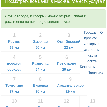
Посмотреть все банки в Москве, где есть услуга 
Другие города, в которых можно открыть вклад и
расстояния до них представлены ниже
Города
О
1
2
3
проекте
Реутов
Заречье
Октябрьский
Авторы и
19 км
20 км
22 км
эксперты
Карта
4
5
6
сайта
поселок
Развилка
Путилково
Контакты
совхоза
24 км
26 км
Политика
имени
7
8
9
Ленина
Томилино
Власиха
Архангельское
23 км
27 км
28 км
29 км
10
11
12
13