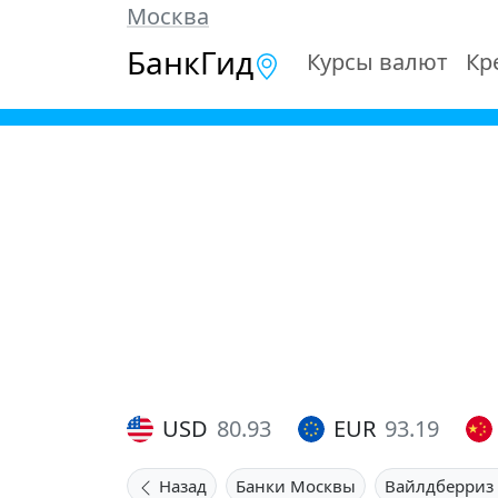
Москва
БанкГид
Курсы валют
Кр
USD
80.93
EUR
93.19
Назад
Банки Москвы
Вайлдберриз