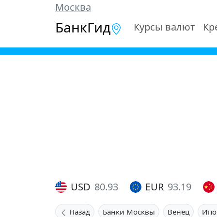
Москва
БанкГид
Курсы валют
Кр
USD
80.93
EUR
93.19
Назад
Банки Москвы
Венец
Ипо