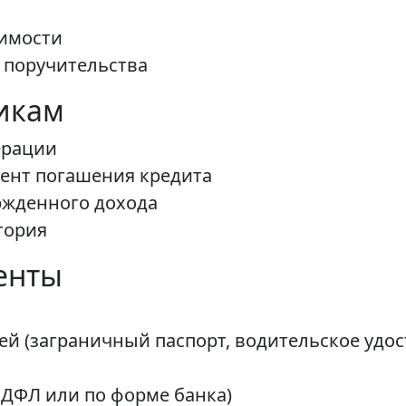
имости
 поручительства
икам
ерации
омент погашения кредита
ржденного дохода
тория
енты
й (заграничный паспорт, водительское удост
НДФЛ или по форме банка)