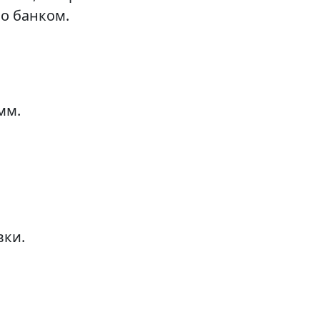
о банком.
мм.
вки.