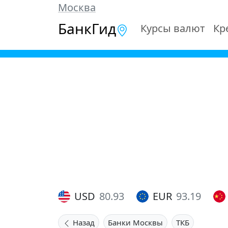
Москва
БанкГид
Курсы валют
Кр
USD
80.93
EUR
93.19
Назад
Банки Москвы
ТКБ