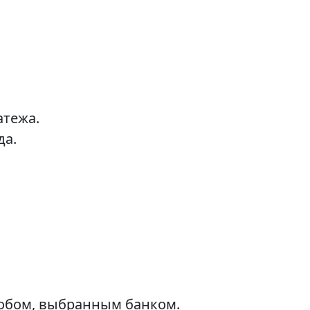
атежа.
да.
собом, выбранным банком.