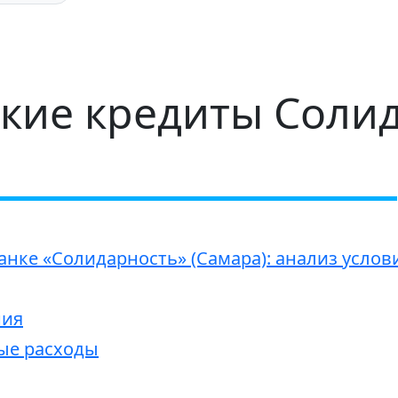
кие кредиты Соли
анке «Солидарность» (Самара): анализ услов
ния
ые расходы