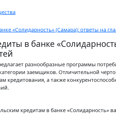
щества
анке «Солидарность» (Самара): ответы на гл
диты в банке «Солидарность
тей
редлагает разнообразные программы потреб
категории заемщиков. Отличительной черто
кам кредитования, а также конкурентоспосо
ий.
льским кредитам в банке «Солидарность» ва