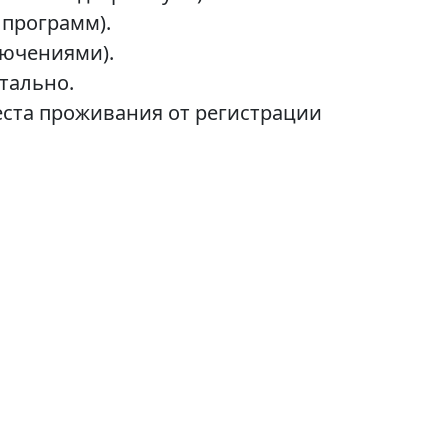
 программ).
лючениями).
тально.
места проживания от регистрации