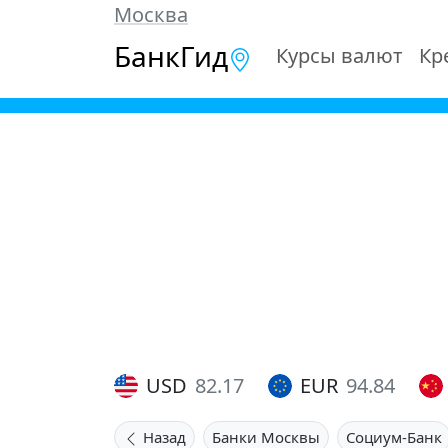
Москва
БанкГид
Курсы валют
Кр
USD
82.17
EUR
94.84
Назад
Банки Москвы
Социум-Банк