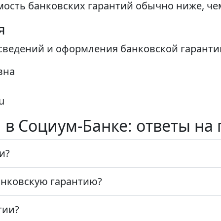
мость банковских гарантий обычно ниже, че
я
ведений и оформления банковской гарантии
вна
u
 в Социум-Банке: ответы на
и?
анковскую гарантию?
тии?