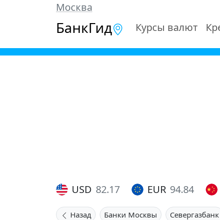
Москва
БанкГид
Курсы валют
Кр
USD
82.17
EUR
94.84
Назад
Банки Москвы
Севергазбанк