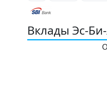
Вклады Эс-Би
О