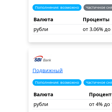
Пополнение: возможно
Частичное сня
Валюта
Проценты
рубли
от 3.06% до
Подвижный
Пополнение: возможно
Частичное сн
Валюта
Процен
рубли
от 4% до