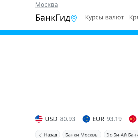
Москва
БанкГид
Курсы валют
Кр
USD
80.93
EUR
93.19
Назад
Банки Москвы
Эс-Би-Ай Бан