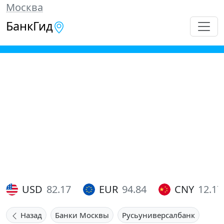
Москва
БанкГид
USD
82.17
EUR
94.84
CNY
12.17
Назад
Банки Москвы
Русьуниверсалбанк