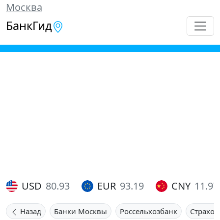
Москва
БанкГид
USD
80.93
EUR
93.19
CNY
11.97
Назад
Банки Москвы
Россельхозбанк
Страхов