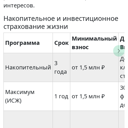
интересов.
Накопительное и инвестиционное
страхование жизни
Минимальный
До
Программа
Срок
взнос
Вы
До
3
Накопительный
от 1,5 млн ₽
кл
года
ст
30
Максимум
1 год
от 1,5 млн ₽
фи
(ИСЖ)
до