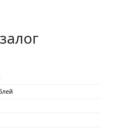
 залог
и
ублей