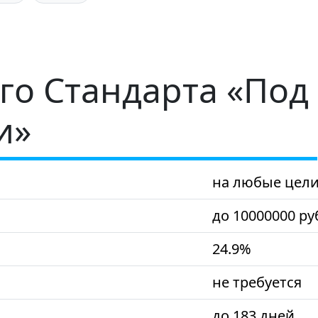
го Стандарта «Под
и»
на любые цел
до 10000000 р
24.9%
не требуется
до 183 дней