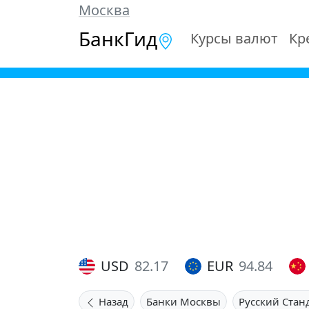
Москва
БанкГид
Курсы валют
Кр
USD
82.17
EUR
94.84
Назад
Банки Москвы
Русский Стан