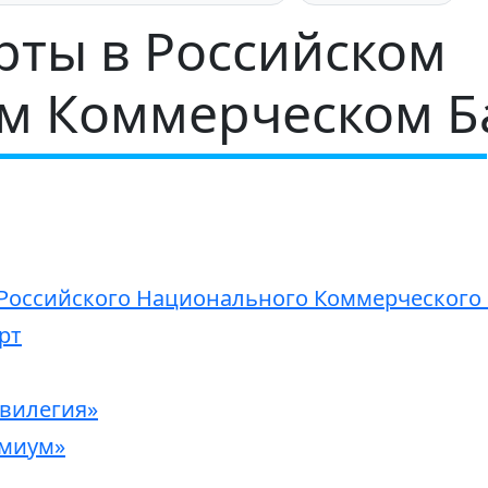
рты в Российском
м Коммерческом Б
Российского Национального Коммерческого Б
рт
вилегия»
емиум»