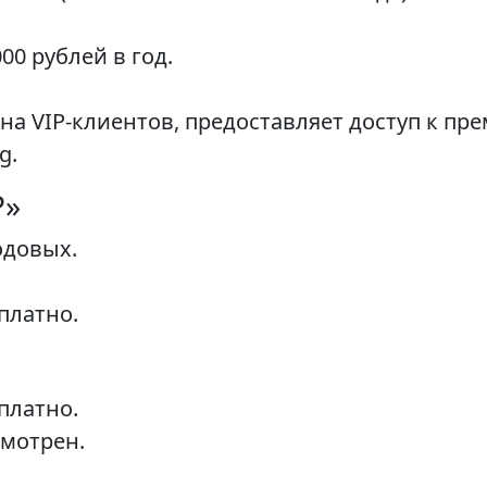
00 рублей в год.
на VIP-клиентов, предоставляет доступ к п
g.
Р»
одовых.
платно.
платно.
смотрен.